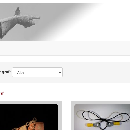
ograf:
or